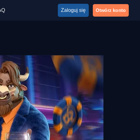
AQ
Zaloguj się
Otwórz konto