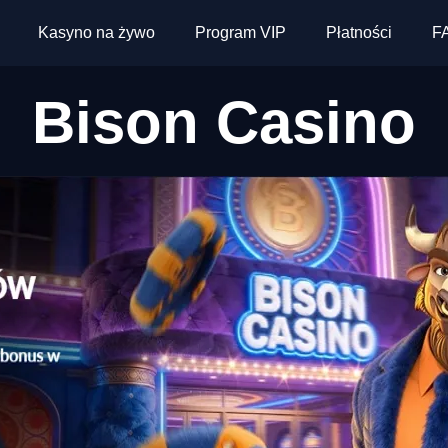
Kasyno na żywo
Program VIP
Płatności
F
Bison Casino