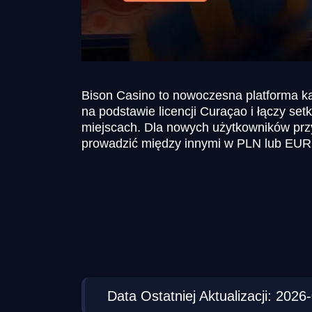
Bison Casino to nowoczesna platforma ka
na podstawie licencji Curaçao i łączy set
miejscach. Dla nowych użytkowników pr
prowadzić między innymi w PLN lub EUR
Data Ostatniej Aktualizacji: 2026