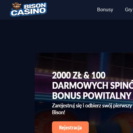
Bonusy
Gry