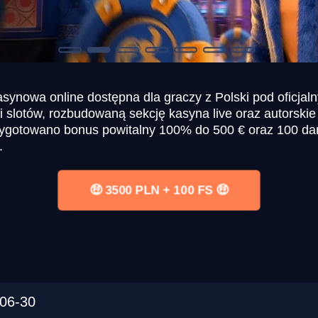
synowa online dostępna dla graczy z Polski pod oficjal
ki slotów, rozbudowaną sekcję kasyna live oraz autorskie
zygotowano bonus powitalny 100% do 500 € oraz 100 d
.
🤑 3500 PLN + 100 FS 🤑
-06-30